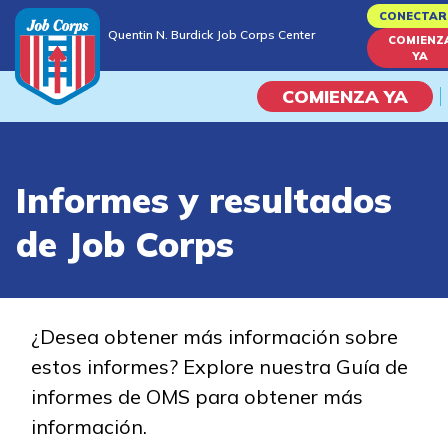
Skip
CONECTAR
Quentin N. Burdick Job Corps Center
to
COMIENZ
Quentin N. Burdick Job Corps Center
YA
main
content
COMIENZA YA
Programas
Informes y resultados
Vida En El Campus Universita
de Job Corps
Habilidades académicas
Viaje de la carrera
¿Desea obtener más información sobre
estos informes? Explore nuestra Guía de
Estudiar
informes de OMS para obtener más
información.
Programas de Entrenamient