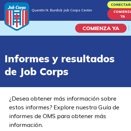
Skip
CONECTAR
Quentin N. Burdick Job Corps Center
to
COMIENZ
Quentin N. Burdick Job Corps Center
YA
main
content
COMIENZA YA
Programas
Informes y resultados
Vida En El Campus Universita
de Job Corps
Habilidades académicas
Viaje de la carrera
¿Desea obtener más información sobre
estos informes? Explore nuestra Guía de
Estudiar
informes de OMS para obtener más
información.
Programas de Entrenamient