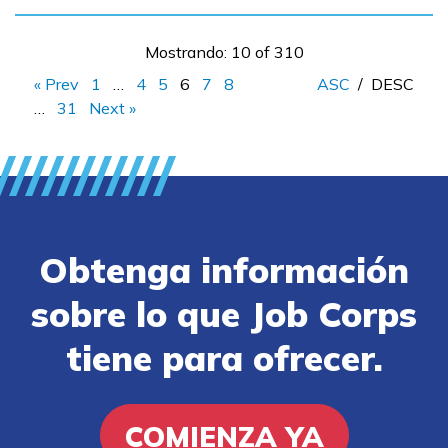
Mostrando: 10 of 310
« Prev
1
…
4
5
6
7
8
ASC
/
DESC
…
31
Next »
Obtenga información
sobre lo que Job Corps
tiene para ofrecer.
COMIENZA YA