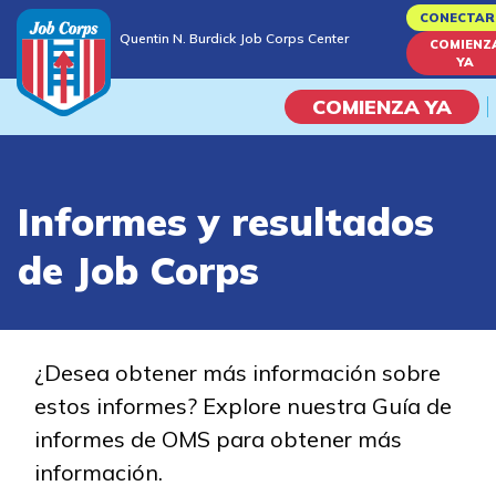
Skip
CONECTAR
Quentin N. Burdick Job Corps Center
to
COMIENZ
Quentin N. Burdick Job Corps Center
YA
main
content
COMIENZA YA
Programas
Informes y resultados
Vida En El Campus Universita
de Job Corps
Habilidades académicas
Viaje de la carrera
¿Desea obtener más información sobre
estos informes? Explore nuestra Guía de
Estudiar
informes de OMS para obtener más
información.
Programas de Entrenamient