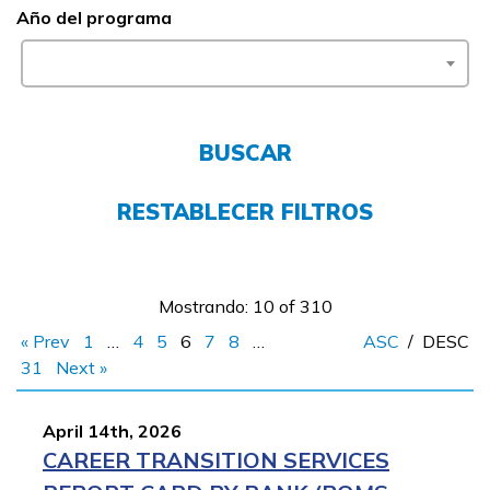
Año del programa
FAQs
English
BUSCAR
CONECTARSE
RESTABLECER FILTROS
COMIENZA YA
Mostrando: 10 of 310
« Prev
1
…
4
5
6
7
8
…
ASC
/
DESC
31
Next »
April 14th, 2026
CAREER TRANSITION SERVICES