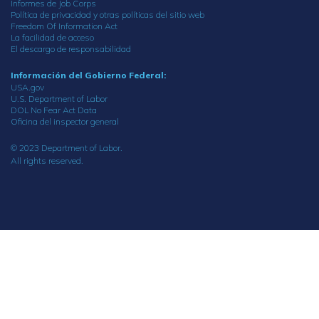
Informes de Job Corps
Política de privacidad y otras políticas del sitio web
Freedom Of Information Act
La facilidad de acceso
El descargo de responsabilidad
Información del Gobierno Federal:
USA.gov
U.S. Department of Labor
DOL No Fear Act Data
Oficina del inspector general
© 2023 Department of Labor.
All rights reserved.